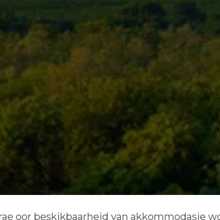
rae oor beskikbaarheid van akkommodasie wor