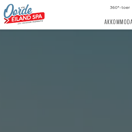
360°-toer
AKKOMMODA