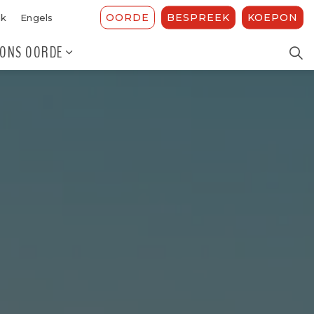
OORDE
BESPREEK
KOEPON
ak
Engels
ONS OORDE