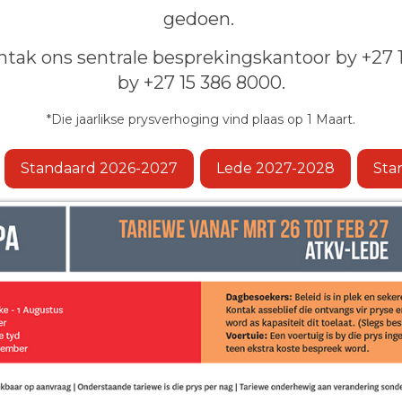
gedoen.
ntak ons sentrale besprekingskantoor by +27 1
by +27 15 386 8000.
*Die jaarlikse prysverhoging vind plaas op 1 Maart.
Standaard 2026-2027
Lede 2027-2028
Sta