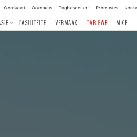
Oordkaart
Oordnuus
Dagbesoekers
Promosies
Kont
SIE
FASILITEITE
VERMAAK
TARIEWE
MICE