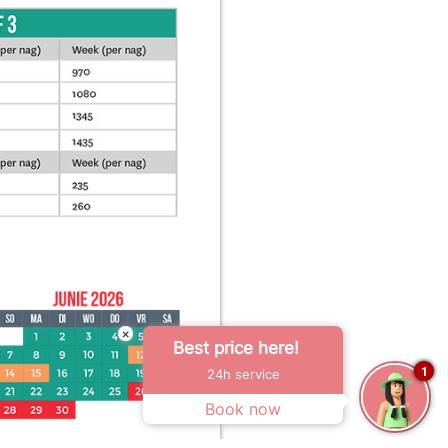
×
Best price here!
1
24h service
Book now