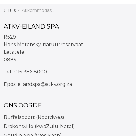
Tuis
Akkommodasie
ATKV-EILAND SPA
R529
Hans Merensky-natuurreservaat
Letsitele
0885
Tel.:
015 386 8000
Epos:
eilandspa@atkv.org.za
ONS OORDE
Buffelspoort (Noordwes)
Drakensville (KwaZulu-Natal)
Goudini Spa (Wes-Kaap)