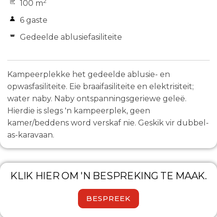
2
100 m
6 gaste
Gedeelde ablusiefasiliteite
Kampeerplekke het gedeelde ablusie- en
opwasfasiliteite. Eie braaifasiliteite en elektrisiteit;
water naby. Naby ontspanningsgeriewe geleë.
Hierdie is slegs 'n kampeerplek, geen
kamer/beddens word verskaf nie. Geskik vir dubbel-
as-karavaan.
KLIK HIER OM 'N BESPREKING TE MAAK.
BESPREEK