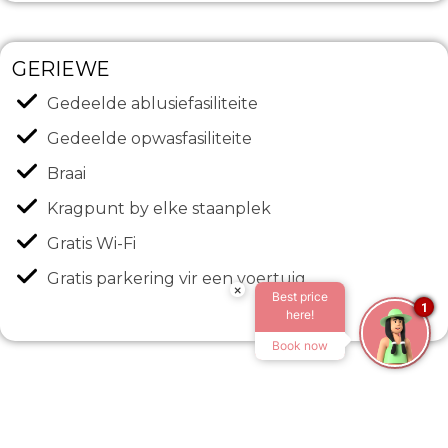
GERIEWE
Gedeelde ablusiefasiliteite
Gedeelde opwasfasiliteite
Braai
Kragpunt by elke staanplek
Gratis Wi-Fi
Gratis parkering vir een voertuig
×
Best price
1
here!
Book now
Tuis
Akkommodasie
Kampering: Blok C